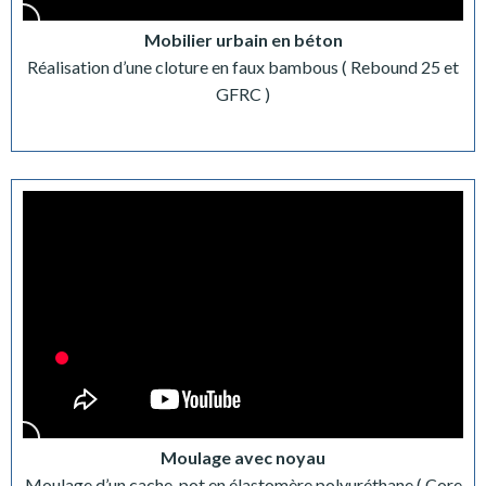
Mobilier urbain en béton
Réalisation d’une cloture en faux bambous ( Rebound 25 et
GFRC )
Moulage avec noyau
Moulage d’un cache-pot en élastomère polyuréthane ( Core