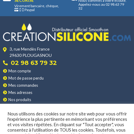
SÉCURISÉ
Nous sommes à votre écoute.
Appelez-nous au 02 98 63 79
Virement bancaire, chèque,
32
Paypal
3, rue Mendès France
29630 PLOUGASNOU
02 98 63 79 32
Mon compte
Mot de passe perdu
Mes commandes
Mes adresses
Nos produits
Les applications
Nous utilisons des cookies sur notre site web pour vous offrir
Nos conditions de vente
l'expérience la plus pertinente en mémorisant vos préférences
La livraison
et vos visites répétées. En cliquant sur "Tout accepter", vous
consentez à l'utilisation de TOUS les cookies. Toutefois, vous