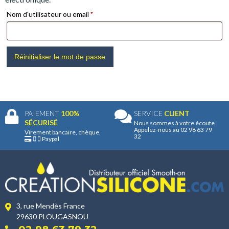
Exigée
Nom d'utilisateur ou email
*
Réinitialiser le mot de passe
PAIEMENT
100%
SERVICE
CLIENT
SÉCURISÉ
Nous sommes à votre écoute.
Appelez-nous au 02 98 63 79
Virement bancaire, chèque,
32
Paypal
3, rue Mendès France
29630 PLOUGASNOU