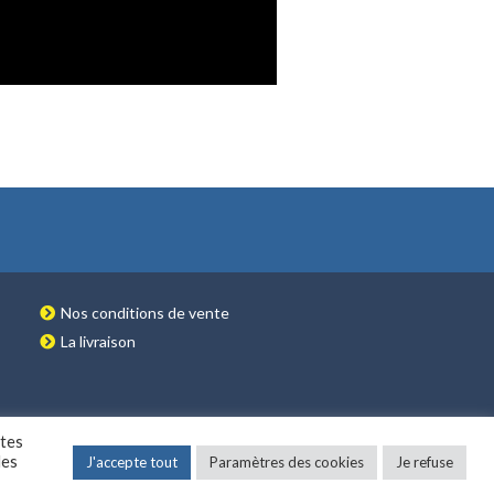
Nos conditions de vente
La livraison
ites
des
J'accepte tout
Paramètres des cookies
Je refuse
 & DÉVELOPPEMENT NETAO | TOUS DROITS RÉSERVÉS