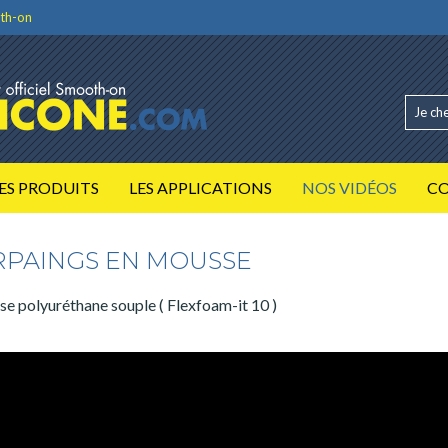
th-on
ES PRODUITS
LES APPLICATIONS
NOS VIDÉOS
C
RPAINGS EN MOUSSE
e polyuréthane souple ( Flexfoam-it 10 )