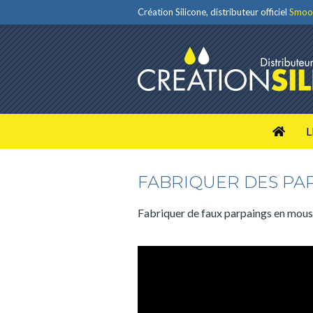
Création Silicone, distributeur officiel
Smoo
L
FABRIQUER DES PA
Fabriquer de faux parpaings en mouss