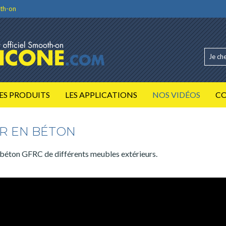
th-on
ES PRODUITS
LES APPLICATIONS
NOS VIDÉOS
C
UR EN BÉTON
béton GFRC de différents meubles extérieurs.