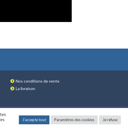
Nos conditions de vente
La livraison
ites
des
J'accepte tout
Paramètres des cookies
Je refuse
 & DÉVELOPPEMENT NETAO | TOUS DROITS RÉSERVÉS