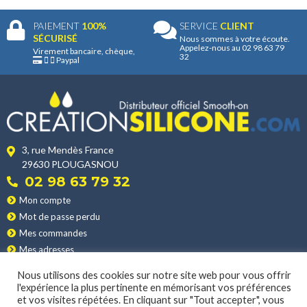
PAIEMENT
100%
SERVICE
CLIENT
SÉCURISÉ
Nous sommes à votre écoute.
Appelez-nous au 02 98 63 79
Virement bancaire, chèque,
32
Paypal
3, rue Mendès France
29630 PLOUGASNOU
02 98 63 79 32
Mon compte
Mot de passe perdu
Mes commandes
Mes adresses
Nos produits
Nous utilisons des cookies sur notre site web pour vous offrir
Les applications
l'expérience la plus pertinente en mémorisant vos préférences
Nos conditions de vente
et vos visites répétées. En cliquant sur "Tout accepter", vous