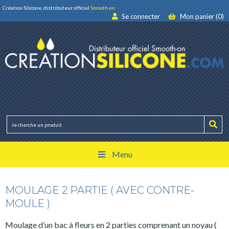
Création Silicone, distributeur officiel
Smooth-on
Se connecter
Mon panier (0)
Menu
MOULAGE 2 PARTIE ( AVEC CONTRE-
MOULE )
Moulage d’un bac à fleurs en 2 parties comprenant un noyau (