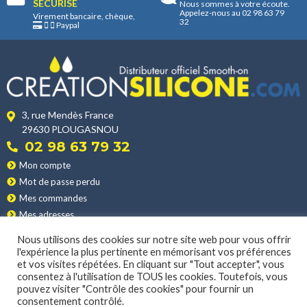
SÉCURISÉ
Nous sommes à votre écoute.
Appelez-nous au 02 98 63 79
Virement bancaire, chèque,
32
Paypal
3, rue Mendès France
29630 PLOUGASNOU
02 98 63 79 32
Mon compte
Mot de passe perdu
Mes commandes
Mes adresses
Nos produits
Nous utilisons des cookies sur notre site web pour vous offrir
Les applications
l'expérience la plus pertinente en mémorisant vos préférences
Nos conditions de vente
et vos visites répétées. En cliquant sur "Tout accepter", vous
consentez à l'utilisation de TOUS les cookies. Toutefois, vous
La livraison
pouvez visiter "Contrôle des cookies" pour fournir un
consentement contrôlé.