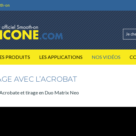
th-on
ES PRODUITS
LES APPLICATIONS
NOS VIDÉOS
C
AGE AVEC L’ACROBAT
e Acrobate et tirage en Duo Matrix Neo