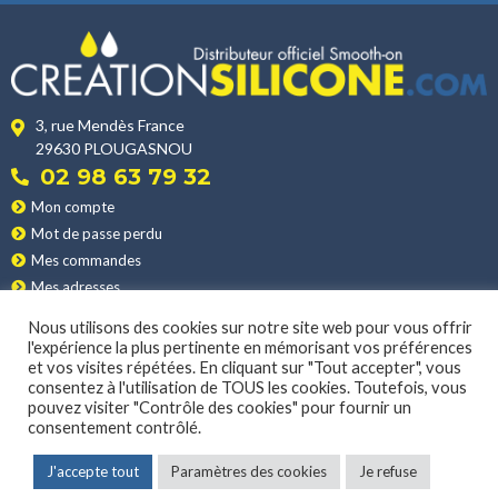
3, rue Mendès France
29630 PLOUGASNOU
02 98 63 79 32
Mon compte
Mot de passe perdu
Mes commandes
Mes adresses
Nos produits
Nous utilisons des cookies sur notre site web pour vous offrir
Les applications
l'expérience la plus pertinente en mémorisant vos préférences
et vos visites répétées. En cliquant sur "Tout accepter", vous
Nos conditions de vente
consentez à l'utilisation de TOUS les cookies. Toutefois, vous
La livraison
pouvez visiter "Contrôle des cookies" pour fournir un
consentement contrôlé.
MENTIONS LÉGALES
|
POLITIQUE DE CONFIDENTIALITÉ
J'accepte tout
Paramètres des cookies
Je refuse
© 2022 CONCEPTION & DÉVELOPPEMENT NETAO | TOUS DROITS RÉSERVÉS