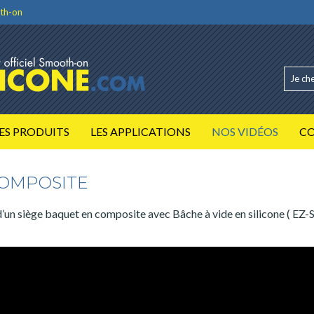
th-on
ES PRODUITS
LES APPLICATIONS
NOS VIDÉOS
C
COMPOSITE
’un siège baquet en composite avec Bâche à vide en silicone ( EZ-S