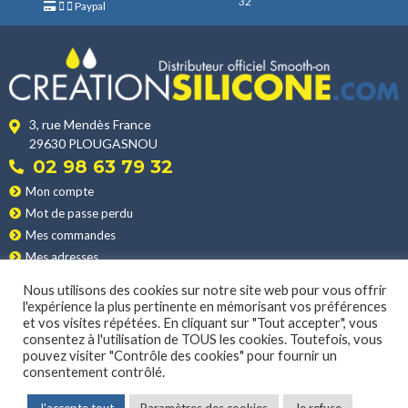
32
Paypal
3, rue Mendès France
29630 PLOUGASNOU
02 98 63 79 32
Mon compte
Mot de passe perdu
Mes commandes
Mes adresses
Nos produits
Nous utilisons des cookies sur notre site web pour vous offrir
Les applications
l'expérience la plus pertinente en mémorisant vos préférences
et vos visites répétées. En cliquant sur "Tout accepter", vous
Nos conditions de vente
consentez à l'utilisation de TOUS les cookies. Toutefois, vous
La livraison
pouvez visiter "Contrôle des cookies" pour fournir un
consentement contrôlé.
MENTIONS LÉGALES
|
POLITIQUE DE CONFIDENTIALITÉ