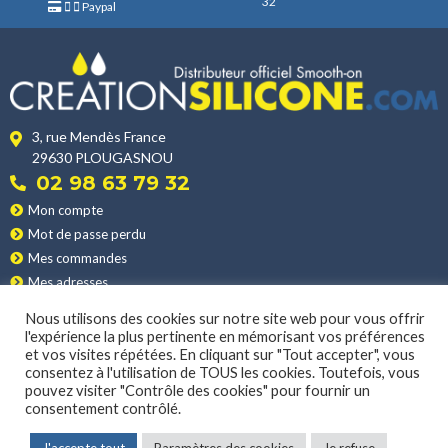
32
Paypal
3, rue Mendès France
29630 PLOUGASNOU
02 98 63 79 32
Mon compte
Mot de passe perdu
Mes commandes
Mes adresses
Nos produits
Nous utilisons des cookies sur notre site web pour vous offrir
Les applications
l'expérience la plus pertinente en mémorisant vos préférences
et vos visites répétées. En cliquant sur "Tout accepter", vous
Nos conditions de vente
consentez à l'utilisation de TOUS les cookies. Toutefois, vous
La livraison
pouvez visiter "Contrôle des cookies" pour fournir un
consentement contrôlé.
MENTIONS LÉGALES
|
POLITIQUE DE CONFIDENTIALITÉ