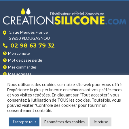
3, rue Mendès France
29630 PLOUGASNOU
02 98 63 79 32
Mon compte
Mot de passe perdu
Mes commandes
Mes adresses
Nos produits
Nous utilisons des cookies sur notre site web pour vous offrir
Les applications
l'expérience la plus pertinente en mémorisant vos préférences
et vos visites répétées. En cliquant sur "Tout accepter", vous
Nos conditions de vente
consentez à l'utilisation de TOUS les cookies. Toutefois, vous
La livraison
pouvez visiter "Contrôle des cookies" pour fournir un
consentement contrôlé.
MENTIONS LÉGALES
|
POLITIQUE DE CONFIDENTIALITÉ
J'accepte tout
Paramètres des cookies
Je refuse
© 2022 CONCEPTION & DÉVELOPPEMENT NETAO | TOUS DROITS RÉSERVÉS