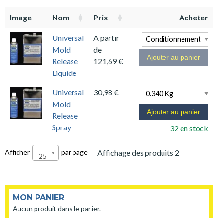
Image
Nom
Prix
Acheter
Universal
A partir
Mold
de
Ajouter au panier
Release
121,69
€
Liquide
Universal
30,98
€
Mold
Ajouter au panier
Release
Spray
32 en stock
Afficher
par page
Affichage des produits 2
25
MON PANIER
Aucun produit dans le panier.