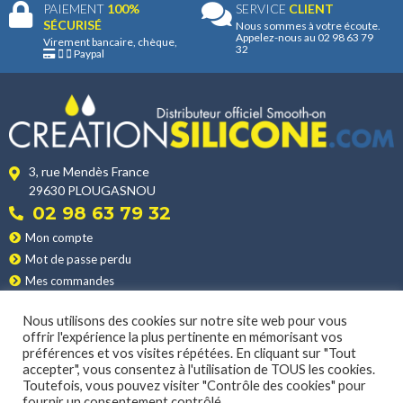
PAIEMENT
100%
SERVICE
CLIENT
SÉCURISÉ
Nous sommes à votre écoute.
Appelez-nous au 02 98 63 79
Virement bancaire, chèque,
32
Paypal
3, rue Mendès France
29630 PLOUGASNOU
02 98 63 79 32
Mon compte
Mot de passe perdu
Mes commandes
Mes adresses
Nous utilisons des cookies sur notre site web pour vous
Nos produits
offrir l'expérience la plus pertinente en mémorisant vos
Les applications
préférences et vos visites répétées. En cliquant sur "Tout
Nos conditions de vente
accepter", vous consentez à l'utilisation de TOUS les cookies.
Toutefois, vous pouvez visiter "Contrôle des cookies" pour
La livraison
fournir un consentement contrôlé.