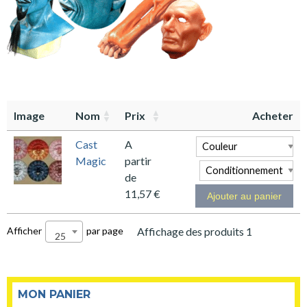
Image
Nom
Prix
Acheter
Cast
A
Magic
partir
de
11,57
€
Ajouter au panier
Afficher
par page
Affichage des produits 1
25
MON PANIER