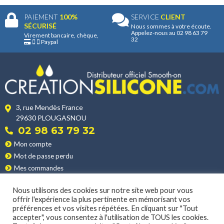
PAIEMENT
100%
SERVICE
CLIENT
SÉCURISÉ
Nous sommes à votre écoute.
Appelez-nous au 02 98 63 79
Virement bancaire, chèque,
32
Paypal
3, rue Mendès France
29630 PLOUGASNOU
02 98 63 79 32
Mon compte
Mot de passe perdu
Mes commandes
Mes adresses
Nous utilisons des cookies sur notre site web pour vous
Nos produits
offrir l'expérience la plus pertinente en mémorisant vos
Les applications
préférences et vos visites répétées. En cliquant sur "Tout
Nos conditions de vente
accepter", vous consentez à l'utilisation de TOUS les cookies.