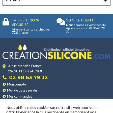
PAIEMENT
100%
SERVICE
CLIENT
SÉCURISÉ
Nous sommes à votre écoute.
Appelez-nous au 02 98 63 79
Virement bancaire, chèque,
32
Paypal
3, rue Mendès France
29630 PLOUGASNOU
02 98 63 79 32
Mon compte
Mot de passe perdu
Mes commandes
Mes adresses
Nous utilisons des cookies sur notre site web pour vous
Nos produits
offrir l'expérience la plus pertinente en mémorisant vos