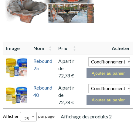
Image
Nom
Prix
Acheter
Rebound
A partir
25
de
Ajouter au panier
72,78
€
Rebound
A partir
40
de
Ajouter au panier
72,78
€
Afficher
par page
Affichage des produits 2
25