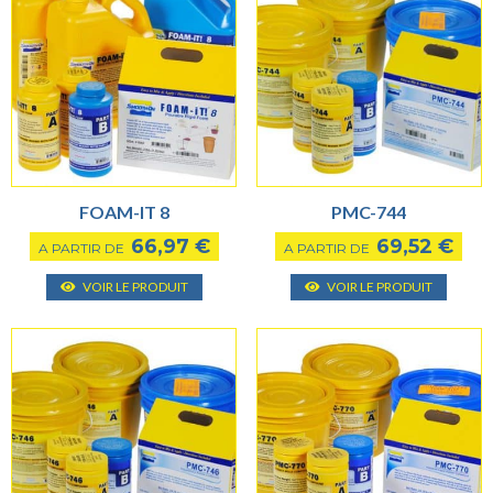
FOAM-IT 8
PMC-744
66,97
€
69,52
€
A PARTIR DE
A PARTIR DE
Ce
Ce
VOIR LE PRODUIT
VOIR LE PRODUIT
produit
produ
a
a
plusieurs
plusie
variantes.
varian
Les
Les
options
optio
peuvent
peuve