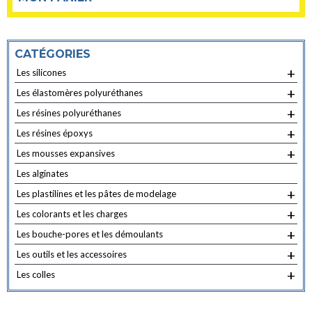
variantes.
Les
options
CATÉGORIES
peuvent
+
Les silicones
être
choisies
+
Les élastomères polyuréthanes
sur
+
Les résines polyuréthanes
la
+
Les résines époxys
page
+
Les mousses expansives
du
Les alginates
produit
+
Les plastilines et les pâtes de modelage
+
Les colorants et les charges
+
Les bouche-pores et les démoulants
+
Les outils et les accessoires
+
Les colles