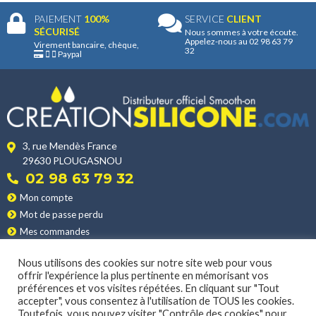
PAIEMENT
100%
SERVICE
CLIENT
SÉCURISÉ
Nous sommes à votre écoute.
Appelez-nous au 02 98 63 79
Virement bancaire, chèque,
32
Paypal
3, rue Mendès France
29630 PLOUGASNOU
02 98 63 79 32
Mon compte
Mot de passe perdu
Mes commandes
Mes adresses
Nous utilisons des cookies sur notre site web pour vous
Nos produits
offrir l'expérience la plus pertinente en mémorisant vos
Les applications
préférences et vos visites répétées. En cliquant sur "Tout
Nos conditions de vente
accepter", vous consentez à l'utilisation de TOUS les cookies.
Toutefois, vous pouvez visiter "Contrôle des cookies" pour