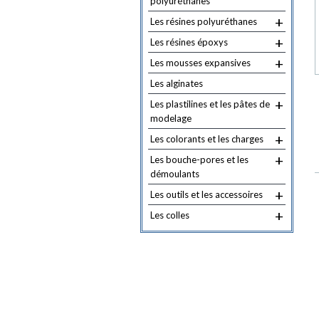
polyuréthanes
+
Les résines polyuréthanes
+
Les résines époxys
+
Les mousses expansives
Les alginates
+
Les plastilines et les pâtes de
modelage
+
Les colorants et les charges
+
Les bouche-pores et les
démoulants
+
Les outils et les accessoires
+
Les colles