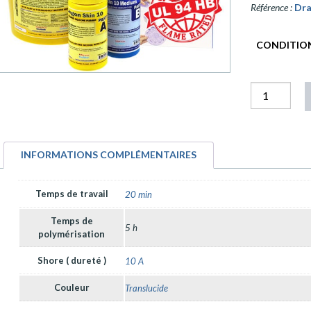
Référence :
Dra
CONDITIO
quantité
Dragon
Skin
10
INFORMATIONS COMPLÉMENTAIRES
Médium
Temps de travail
20 min
Temps de
5 h
polymérisation
Shore ( dureté )
10 A
Couleur
Translucide