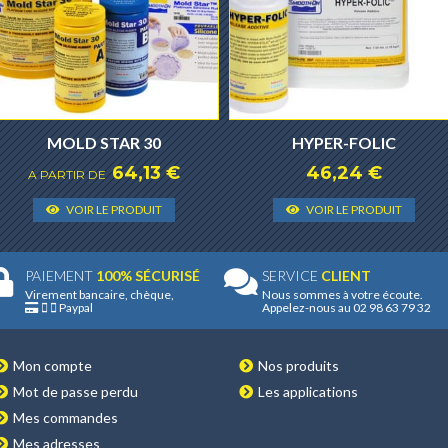
MOLD STAR 30
HYPER-FOLIC
64,13
€
46,24
€
A PARTIR DE
Ce
Ce
VOIR LE PRODUIT
VOIR LE PRODUIT
produit
prod
a
a
plusieurs
plusi
PAIEMENT
100% SÉCURISÉ
SERVICE
CLIENT
Virement bancaire, chèque,
Nous sommes à votre écoute.
variantes.
varia
Paypal
Appelez-nous au 02 98 63 79 32
Les
Les
options
opti
Mon compte
Nos produits
peuvent
peuv
Mot de passe perdu
Les applications
être
être
Mes commandes
choisies
choi
Mes adresses
sur
sur