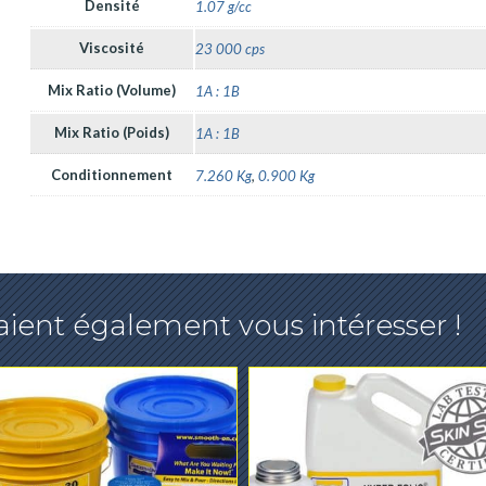
Densité
1.07 g/cc
Viscosité
23 000 cps
Mix Ratio (Volume)
1A : 1B
Mix Ratio (Poids)
1A : 1B
Conditionnement
7.260 Kg
,
0.900 Kg
ient également vous intéresser !