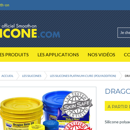
th-on
ES PRODUITS
LES APPLICATIONS
NOS VIDÉOS
C
ACCUEIL
LES SILICONES
LES SILICONES PLATINUM-CURE (POLYADDITION)
DR
DRAGO
A PARTIR
Silicone polya