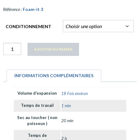
Référence :
Foam-it 3
CONDITIONNEMENT
quantité
AJOUTER AU PANIER
Foam-
it
3
INFORMATIONS COMPLÉMENTAIRES
Volume d'expansion
18 Fois environ
Temps de travail
1 min
Sec au toucher ( non
20 min
poisseux )
Temps de
2 h