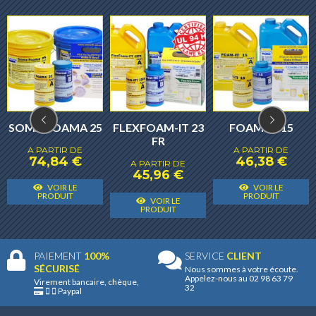
SOMA FOAMA 25
FLEXFOAM-IT 23
FOAM-IT 15
FR
A PARTIR DE
A PARTIR DE
74,84
€
46,38
€
A PARTIR DE
45,96
€
Ce
C
VOIR LE
VOIR LE
Ce
Ce
produit
p
PRODUIT
PRODUIT
VOIR LE
produit
produit
PRODUIT
a
a
a
a
plusieurs
p
plusieurs
plusieurs
variantes.
v
PAIEMENT
100%
SERVICE
CLIENT
variantes.
variantes.
Les
L
SÉCURISÉ
Nous sommes à votre écoute.
Appelez-nous au 02 98 63 79
Les
Les
Virement bancaire, chèque,
options
o
32
Paypal
options
options
peuvent
p
peuvent
peuvent