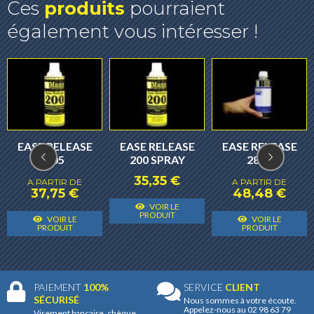
Ces
produits
pourraient
également vous intéresser !
EASE RELEASE
EASE RELEASE
EASE RELEASE
205
200 SPRAY
2831
35,35
€
A PARTIR DE
A PARTIR DE
37,75
€
48,48
€
Ce
VOIR LE
Ce
C
produit
PRODUIT
VOIR LE
VOIR LE
Ce
produit
p
PRODUIT
PRODUIT
a
produit
a
a
plusieurs
a
plusieurs
p
variantes.
plusieurs
variantes.
v
Les
PAIEMENT
100%
SERVICE
CLIENT
variantes.
Les
L
SÉCURISÉ
Nous sommes à votre écoute.
options
Appelez-nous au 02 98 63 79
Les
Virement bancaire, chèque,