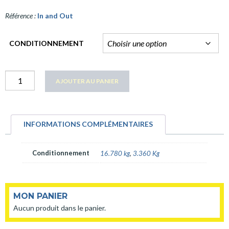
Référence :
In and Out
CONDITIONNEMENT
quantité
AJOUTER AU PANIER
In
and
Out
INFORMATIONS COMPLÉMENTAIRES
Conditionnement
16.780 kg
,
3.360 Kg
MON PANIER
Aucun produit dans le panier.