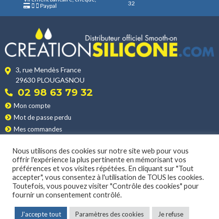
options
o
32
peuvent
Paypal
options
peuvent
p
être
peuvent
être
ê
choisies
être
choisies
c
sur
choisies
sur
s
la
sur
la
l
page
3, rue Mendès France
la
page
p
du
29630 PLOUGASNOU
page
du
d
produit
02 98 63 79 32
du
produit
p
Mon compte
produit
Mot de passe perdu
Mes commandes
Mes adresses
Nous utilisons des cookies sur notre site web pour vous
Nos produits
offrir l'expérience la plus pertinente en mémorisant vos
Les applications
préférences et vos visites répétées. En cliquant sur "Tout
Nos conditions de vente
accepter", vous consentez à l'utilisation de TOUS les cookies.
Toutefois, vous pouvez visiter "Contrôle des cookies" pour
La livraison
fournir un consentement contrôlé.
J'accepte tout
Paramètres des cookies
Je refuse
MENTIONS LÉGALES
|
POLITIQUE DE CONFIDENTIALITÉ