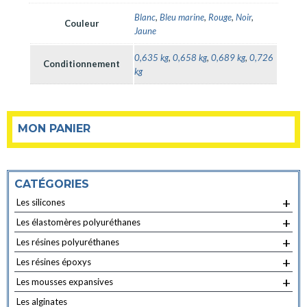
Blanc
,
Bleu marine
,
Rouge
,
Noir
,
Couleur
Jaune
0,635 kg
,
0,658 kg
,
0,689 kg
,
0,726
Conditionnement
kg
MON PANIER
CATÉGORIES
+
Les silicones
+
Les élastomères polyuréthanes
+
Les résines polyuréthanes
+
Les résines époxys
+
Les mousses expansives
Les alginates