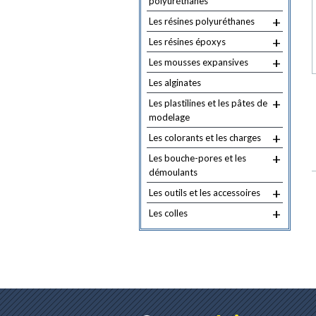
polyuréthanes
+
Les résines polyuréthanes
+
Les résines époxys
+
Les mousses expansives
Les alginates
+
Les plastilines et les pâtes de
modelage
+
Les colorants et les charges
+
Les bouche-pores et les
démoulants
+
Les outils et les accessoires
+
Les colles