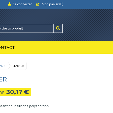
Se connecter
Mon panier (0)
ONTACT
ANT)
SLACKER
ER
30,17
€
 DE
sant pour silicone polyaddition