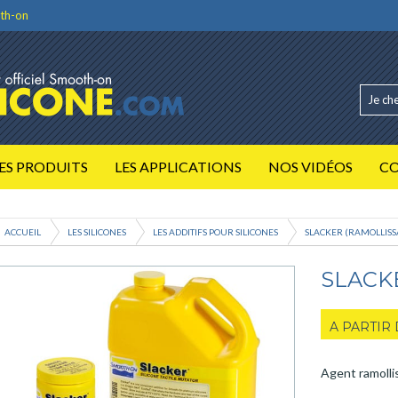
th-on
ES PRODUITS
LES APPLICATIONS
NOS VIDÉOS
C
ACCUEIL
LES SILICONES
LES ADDITIFS POUR SILICONES
SLACKER (RAMOLLISS
SLACK
A PARTIR
Agent ramollis