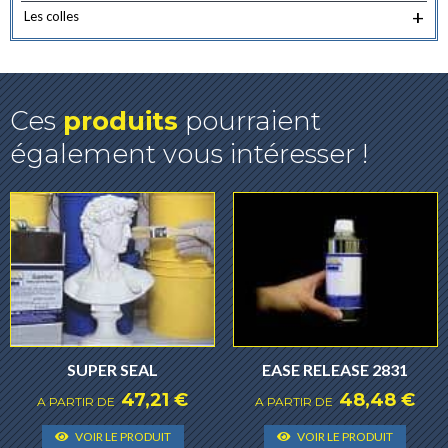
+
Les colles
Ces
produits
pourraient
également vous intéresser !
SUPER SEAL
EASE RELEASE 2831
47,21
€
48,48
€
A PARTIR DE
A PARTIR DE
Ce
Ce
VOIR LE PRODUIT
VOIR LE PRODUIT