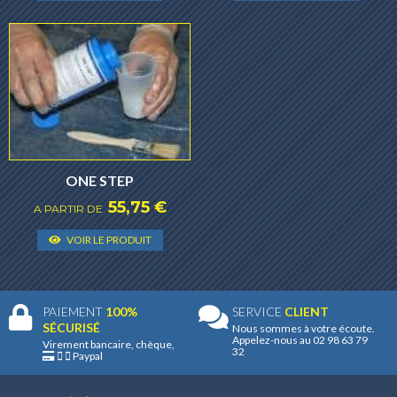
produit
produ
a
a
plusieurs
plusie
variantes.
varian
Les
Les
options
optio
peuvent
peuve
être
être
choisies
choisi
ONE STEP
sur
sur
55,75
€
A PARTIR DE
la
la
Ce
VOIR LE PRODUIT
page
page
produit
du
du
a
produit
produ
plusieurs
PAIEMENT
100%
SERVICE
CLIENT
variantes.
SÉCURISÉ
Nous sommes à votre écoute.
Les
Appelez-nous au 02 98 63 79
Virement bancaire, chèque,
32
Paypal
options
peuvent