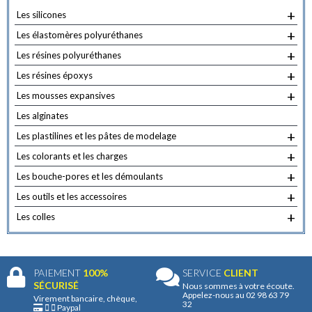
être
+
Les silicones
choisies
+
sur
Les élastomères polyuréthanes
la
+
Les résines polyuréthanes
page
+
Les résines époxys
du
+
Les mousses expansives
produit
Les alginates
+
Les plastilines et les pâtes de modelage
+
Les colorants et les charges
+
Les bouche-pores et les démoulants
+
Les outils et les accessoires
+
Les colles
PAIEMENT
100%
SERVICE
CLIENT
SÉCURISÉ
Nous sommes à votre écoute.
Appelez-nous au 02 98 63 79
Virement bancaire, chèque,
32
Paypal