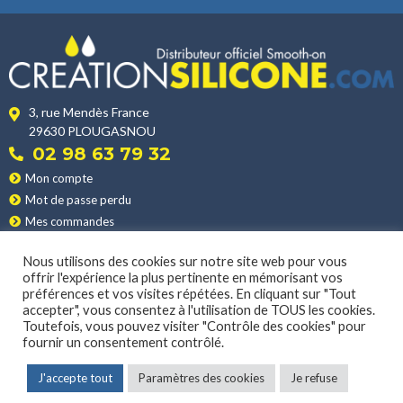
3, rue Mendès France
29630 PLOUGASNOU
02 98 63 79 32
Mon compte
Mot de passe perdu
Mes commandes
Mes adresses
Nous utilisons des cookies sur notre site web pour vous
Nos produits
offrir l'expérience la plus pertinente en mémorisant vos
Les applications
préférences et vos visites répétées. En cliquant sur "Tout
Nos conditions de vente
accepter", vous consentez à l'utilisation de TOUS les cookies.
Toutefois, vous pouvez visiter "Contrôle des cookies" pour
La livraison
fournir un consentement contrôlé.
J'accepte tout
Paramètres des cookies
Je refuse
MENTIONS LÉGALES
|
POLITIQUE DE CONFIDENTIALITÉ
© 2022 CONCEPTION & DÉVELOPPEMENT NETAO | TOUS DROITS RÉSERVÉS