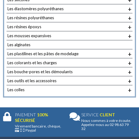
+
être
choisies
+
Les élastomères polyuréthanes
sur
+
Les résines polyuréthanes
la
+
Les résines époxys
page
+
Les mousses expansives
du
Les alginates
produit
+
Les plastilines et les pâtes de modelage
+
Les colorants et les charges
+
Les bouche-pores et les démoulants
+
Les outils et les accessoires
+
Les colles
PAIEMENT
100%
SERVICE
CLIENT
SÉCURISÉ
Nous sommes à votre écoute.
Appelez-nous au 02 98 63 79
Virement bancaire, chèque,
32
Paypal