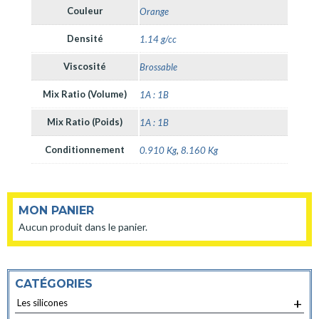
Couleur
Orange
Densité
1.14 g/cc
Viscosité
Brossable
Mix Ratio (Volume)
1A : 1B
Mix Ratio (Poids)
1A : 1B
Conditionnement
0.910 Kg
,
8.160 Kg
MON PANIER
Aucun produit dans le panier.
CATÉGORIES
+
Les silicones