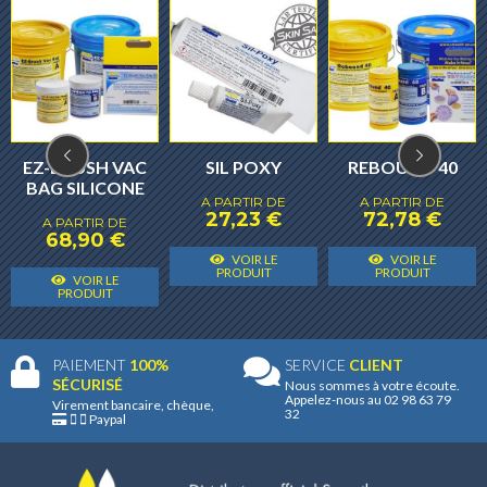
EZ-BRUSH VAC
SIL POXY
REBOUND 40
BAG SILICONE
A PARTIR DE
A PARTIR DE
27,23
€
72,78
€
A PARTIR DE
68,90
€
Ce
C
VOIR LE
VOIR LE
Ce
Ce
produit
p
PRODUIT
PRODUIT
VOIR LE
produit
produit
PRODUIT
a
a
a
a
plusieurs
p
plusieurs
plusieurs
variantes.
v
PAIEMENT
100%
SERVICE
CLIENT
variantes.
variantes.
Les
L
SÉCURISÉ
Nous sommes à votre écoute.
Appelez-nous au 02 98 63 79
Les
Les
Virement bancaire, chèque,
options
o
32
Paypal
options
options
peuvent
p
peuvent
peuvent
être
ê
être
être