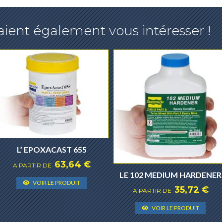
ient également vous intéresser !
L’ EPOXACAST 655
63,64
€
A PARTIR DE
LE 102 MEDIUM HARDENER
Ce
VOIR LE PRODUIT
35,72
€
produit
A PARTIR DE
a
Ce
VOIR LE PRODUIT
plusieurs
prod