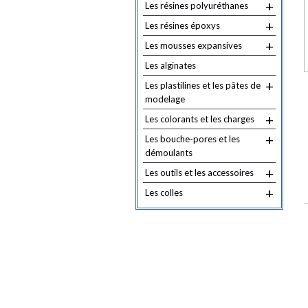
+
Les résines polyuréthanes
+
Les résines époxys
+
Les mousses expansives
Les alginates
+
Les plastilines et les pâtes de
modelage
+
Les colorants et les charges
+
Les bouche-pores et les
démoulants
+
Les outils et les accessoires
+
Les colles