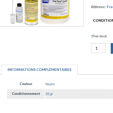
Référence :
Fre
CONDITIO
19 en stock
quantité
Free
Form
Detailer
INFORMATIONS COMPLÉMENTAIRES
Couleur
Neutre
Conditionnement
50 gr