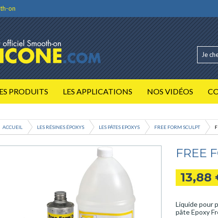
th-on
ES PRODUITS
LES APPLICATIONS
NOS VIDÉOS
C
ACCUEIL
LES RÉSINES ÉPOXYS
LES PÂTES EPOXYS
FREE FORM SCULPT
F
FREE 
13,88
Liquide pour p
pâte Epoxy Fr