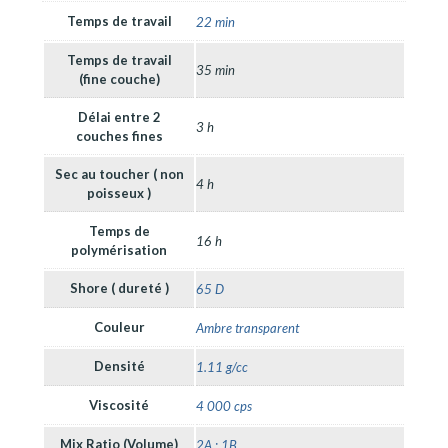
Temps de travail
22 min
Temps de travail
35 min
(fine couche)
Délai entre 2
3 h
couches fines
Sec au toucher ( non
4 h
poisseux )
Temps de
16 h
polymérisation
Shore ( dureté )
65 D
Couleur
Ambre transparent
Densité
1.11 g/cc
Viscosité
4 000 cps
Mix Ratio (Volume)
2A : 1B