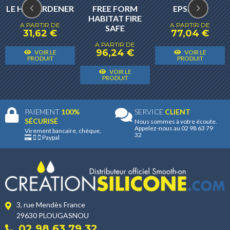
LE HT HARDENER
FREE FORM
EPSILON
HABITAT FIRE
A PARTIR DE
A PARTIR DE
SAFE
31,62
€
77,04
€
A PARTIR DE
Ce
C
96,24
€
VOIR LE
VOIR LE
Ce
produit
p
PRODUIT
PRODUIT
Ce
produit
a
a
VOIR LE
produit
PRODUIT
a
plusieurs
p
a
plusieurs
variantes.
v
plusieurs
variantes.
Les
L
PAIEMENT
100%
SERVICE
CLIENT
variantes.
Les
SÉCURISÉ
Nous sommes à votre écoute.
options
o
Appelez-nous au 02 98 63 79
Les
Virement bancaire, chèque,
options
peuvent
32
p
Paypal
options
peuvent
être
ê
peuvent
être
choisies
c
être
choisies
sur
s
choisies
sur
la
l
sur
la
page
p
3, rue Mendès France
la
page
du
d
29630 PLOUGASNOU
page
du
produit
p
02 98 63 79 32