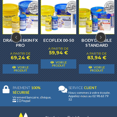
DRAGON SKIN FX
ECOFLEX 00-50
BODY DOUBLE
PRO
STANDARD
A PARTIR DE
59,94
€
A PARTIR DE
A PARTIR DE
69,24
€
83,94
€
Ce
VOIR LE
Ce
Ce
C
produit
PRODUIT
VOIR LE
VOIR LE
produit
produit
p
PRODUIT
PRODUIT
a
a
a
a
plusieurs
plusieurs
plusieurs
p
variantes.
PAIEMENT
100%
SERVICE
CLIENT
variantes.
variantes.
v
Les
SÉCURISÉ
Nous sommes à votre écoute.
Appelez-nous au 02 98 63 79
Les
Les
L
Virement bancaire, chèque,
options
32
Paypal
options
options
o
peuvent
peuvent
peuvent
p
être
être
être
ê