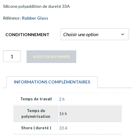
Silicone polyaddition de dureté 33A
Référence :
Rubber Glass
CONDITIONNEMENT
quantité
AJOUTER AU PANIER
Rubber
Glass
INFORMATIONS COMPLÉMENTAIRES
Temps de travail
2 h
Temps de
16 h
polymérisation
Shore ( dureté )
33 A