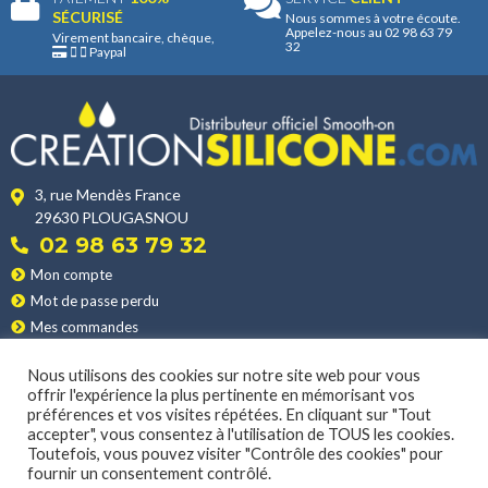
variantes.
Les
Les
L
SÉCURISÉ
Nous sommes à votre écoute.
Appelez-nous au 02 98 63 79
Les
Virement bancaire, chèque,
options
options
o
32
Paypal
options
peuvent
peuvent
p
peuvent
être
être
ê
être
choisies
choisies
c
choisies
sur
sur
s
sur
la
la
l
3, rue Mendès France
la
page
page
p
29630 PLOUGASNOU
page
du
du
d
02 98 63 79 32
du
produit
produit
p
Mon compte
produit
Mot de passe perdu
Mes commandes
Mes adresses
Nous utilisons des cookies sur notre site web pour vous
Nos produits
offrir l'expérience la plus pertinente en mémorisant vos
Les applications
préférences et vos visites répétées. En cliquant sur "Tout
Nos conditions de vente
accepter", vous consentez à l'utilisation de TOUS les cookies.
Toutefois, vous pouvez visiter "Contrôle des cookies" pour
La livraison
fournir un consentement contrôlé.