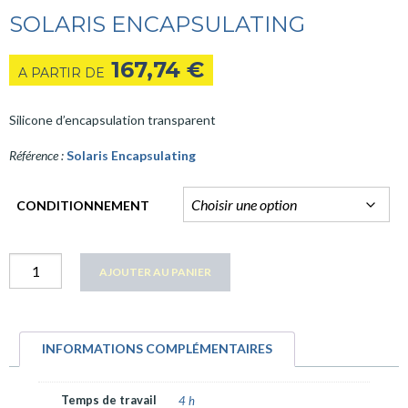
SOLARIS ENCAPSULATING
167,74
€
A PARTIR DE
Silicone d’encapsulation transparent
Référence :
Solaris Encapsulating
CONDITIONNEMENT
quantité
AJOUTER AU PANIER
Solaris
Encapsulating
INFORMATIONS COMPLÉMENTAIRES
Temps de travail
4 h