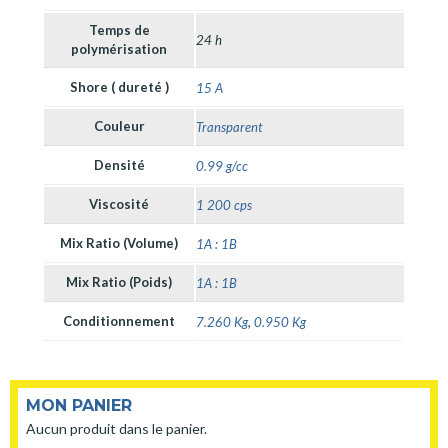
Temps de
24 h
polymérisation
Shore ( dureté )
15 A
Couleur
Transparent
Densité
0.99 g/cc
Viscosité
1 200 cps
Mix Ratio (Volume)
1A : 1B
Mix Ratio (Poids)
1A : 1B
Conditionnement
7.260 Kg
,
0.950 Kg
MON PANIER
Aucun produit dans le panier.