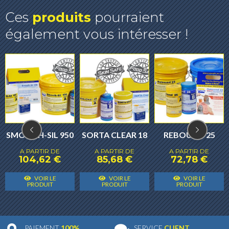
Ces
produits
pourraient
également vous intéresser !
SMOOTH-SIL 950
SORTA CLEAR 18
REBOUND 25
A PARTIR DE
A PARTIR DE
A PARTIR DE
104,62
€
85,68
€
72,78
€
Ce
Ce
C
VOIR LE
VOIR LE
VOIR LE
Ce
produit
produit
p
PRODUIT
PRODUIT
PRODUIT
produit
a
a
a
a
plusieurs
plusieurs
p
plusieurs
variantes.
variantes.
v
PAIEMENT
100%
SERVICE
CLIENT