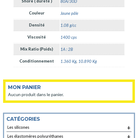
Shore ( dureté )
80A/30D
Couleur
Jaune pâle
Densité
1.08 g/cc
Viscosité
1400 cps
Mix Ratio (Poids)
1A : 2B
Conditionnement
1.360 Kg
,
10.890 Kg
MON PANIER
Aucun produit dans le panier.
CATÉGORIES
+
Les silicones
+
Les élastomères polyuréthanes