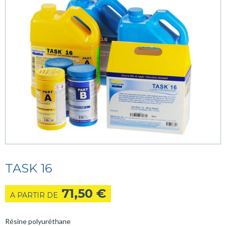
TASK 16
71,50
€
A PARTIR DE
Résine polyuréthane