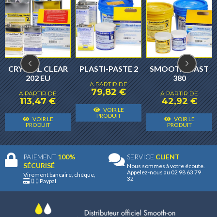
CRYSTAL CLEAR
PLASTI-PASTE 2
SMOOTH-CAST
202 EU
380
A PARTIR DE
79,82
€
A PARTIR DE
A PARTIR DE
113,47
€
42,92
€
Ce
VOIR LE
Ce
Ce
C
produit
PRODUIT
VOIR LE
VOIR LE
produit
produit
p
PRODUIT
PRODUIT
a
a
a
a
plusieurs
plusieurs
plusieurs
p
variantes.
PAIEMENT
100%
SERVICE
CLIENT
variantes.
variantes.
v
Les
SÉCURISÉ
Nous sommes à votre écoute.
Appelez-nous au 02 98 63 79
Les
Les
L
Virement bancaire, chèque,
options
32
Paypal
options
options
o
peuvent
peuvent
peuvent
p
être
être
être
ê
choisies