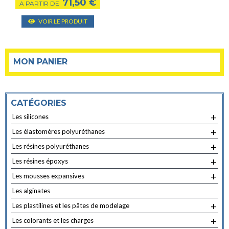
71,50
€
A PARTIR DE
du
du
Ce
VOIR LE PRODUIT
produit
produ
produit
a
plusieurs
MON PANIER
variantes.
Les
options
CATÉGORIES
peuvent
+
Les silicones
être
choisies
+
Les élastomères polyuréthanes
sur
+
Les résines polyuréthanes
la
+
Les résines époxys
page
+
Les mousses expansives
du
Les alginates
produit
+
Les plastilines et les pâtes de modelage
+
Les colorants et les charges