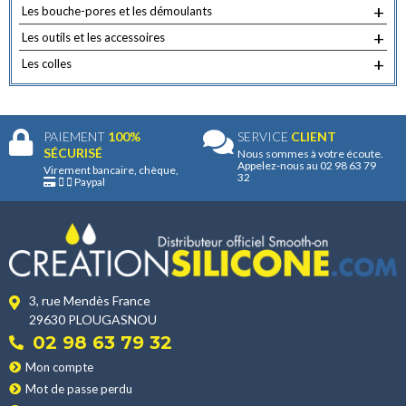
+
Les bouche-pores et les démoulants
+
Les outils et les accessoires
+
Les colles
PAIEMENT
100%
SERVICE
CLIENT
SÉCURISÉ
Nous sommes à votre écoute.
Appelez-nous au 02 98 63 79
Virement bancaire, chèque,
32
Paypal
3, rue Mendès France
29630 PLOUGASNOU
02 98 63 79 32
Mon compte
Mot de passe perdu