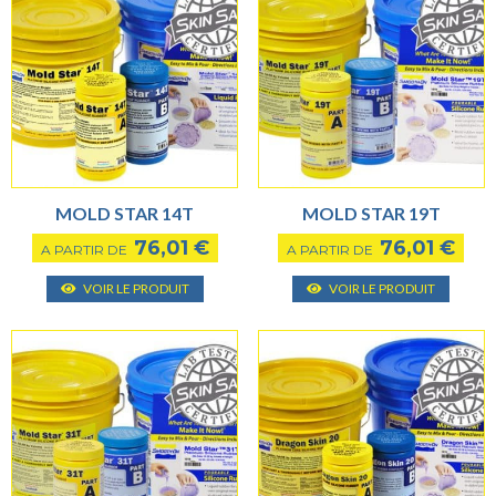
MOLD STAR 14T
MOLD STAR 19T
76,01
€
76,01
€
A PARTIR DE
A PARTIR DE
Ce
Ce
VOIR LE PRODUIT
VOIR LE PRODUIT
produit
produ
a
a
plusieurs
plusie
variantes.
varian
Les
Les
options
optio
peuvent
peuve