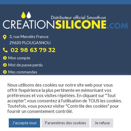
3, rue Mendès France
29630 PLOUGASNOU
02 98 63 79 32
Mon compte
Mot de passe perdu
Mes commandes
Mes adresses
Nous utilisons des cookies sur notre site web pour vous
Nos produits
offrir l'expérience la plus pertinente en mémorisant vos
Les applications
préférences et vos visites répétées. En cliquant sur "Tout
Nos conditions de vente
accepter", vous consentez à l'utilisation de TOUS les cookies.
Toutefois, vous pouvez visiter "Contrôle des cookies" pour
La livraison
fournir un consentement contrôlé.
J'accepte tout
Paramètres des cookies
Je refuse
MENTIONS LÉGALES
|
POLITIQUE DE CONFIDENTIALITÉ
© 2022 CONCEPTION & DÉVELOPPEMENT NETAO | TOUS DROITS RÉSERVÉS