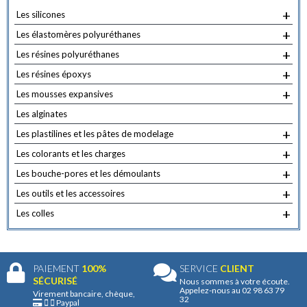
être
être
+
Les silicones
choisies
choisi
+
sur
sur
Les élastomères polyuréthanes
la
la
+
Les résines polyuréthanes
page
page
+
Les résines époxys
du
du
+
Les mousses expansives
produit
produ
Les alginates
+
Les plastilines et les pâtes de modelage
+
Les colorants et les charges
+
Les bouche-pores et les démoulants
+
Les outils et les accessoires
+
Les colles
PAIEMENT
100%
SERVICE
CLIENT
SÉCURISÉ
Nous sommes à votre écoute.
Appelez-nous au 02 98 63 79
Virement bancaire, chèque,
32
Paypal