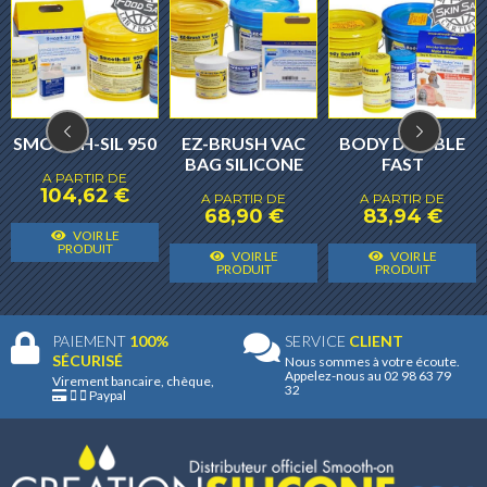
SMOOTH-SIL 950
EZ-BRUSH VAC
BODY DOUBLE
BAG SILICONE
FAST
A PARTIR DE
104,62
€
A PARTIR DE
A PARTIR DE
68,90
€
83,94
€
Ce
Ce
VOIR LE
Ce
C
produit
produit
PRODUIT
VOIR LE
VOIR LE
produit
p
PRODUIT
PRODUIT
a
a
a
a
plusieurs
plusieurs
plusieurs
p
variantes.
variantes.
PAIEMENT
100%
SERVICE
CLIENT
variantes.
v
Les
Les
SÉCURISÉ
Nous sommes à votre écoute.
Appelez-nous au 02 98 63 79
Les
L
Virement bancaire, chèque,
options
options
32
Paypal
options
o
peuvent
peuvent
peuvent
p
être
être
être
ê
choisies
choisies