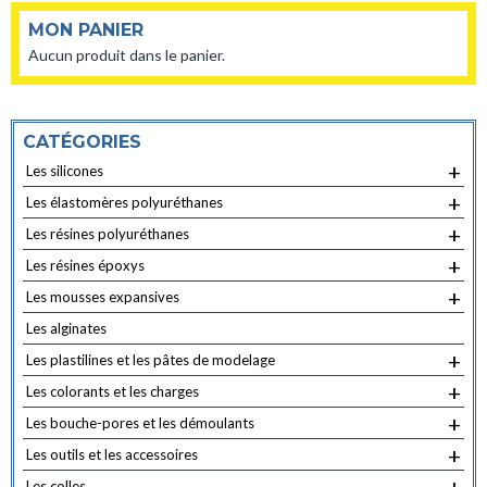
Les
Les
MON PANIER
options
optio
Aucun produit dans le panier.
peuvent
peuve
être
être
choisies
choisi
CATÉGORIES
sur
sur
+
Les silicones
la
la
+
Les élastomères polyuréthanes
page
page
+
Les résines polyuréthanes
du
du
+
produit
produ
Les résines époxys
+
Les mousses expansives
Les alginates
+
Les plastilines et les pâtes de modelage
+
Les colorants et les charges
+
Les bouche-pores et les démoulants
+
Les outils et les accessoires
Les colles