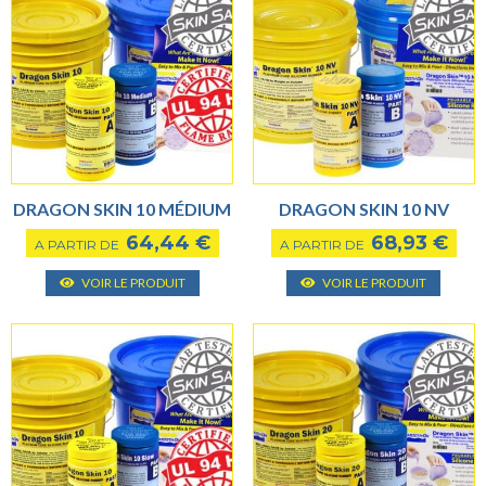
DRAGON SKIN 10 MÉDIUM
DRAGON SKIN 10 NV
64,44
€
68,93
€
A PARTIR DE
A PARTIR DE
Ce
Ce
VOIR LE PRODUIT
VOIR LE PRODUIT
produit
produ
a
a
plusieurs
plusie
variantes.
varian
Les
Les
options
optio
peuvent
peuve