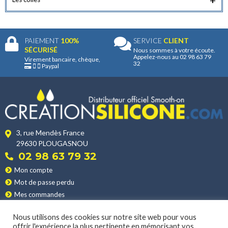
+
PAIEMENT
100%
SERVICE
CLIENT
SÉCURISÉ
Nous sommes à votre écoute.
Appelez-nous au 02 98 63 79
Virement bancaire, chèque,
32
Paypal
3, rue Mendès France
29630 PLOUGASNOU
02 98 63 79 32
Mon compte
Mot de passe perdu
Mes commandes
Mes adresses
Nous utilisons des cookies sur notre site web pour vous
Nos produits
offrir l'expérience la plus pertinente en mémorisant vos