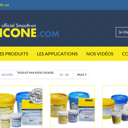
th-on
ES PRODUITS
LES APPLICATIONS
NOS VIDÉOS
C
PRODUIT MIX RATIO (POIDS)
ACCUEIL
1A : 1B
PAGE 3