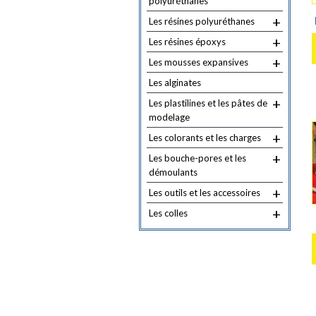
polyuréthanes
+
Les résines polyuréthanes
+
Les résines époxys
+
Les mousses expansives
Les alginates
+
Les plastilines et les pâtes de
modelage
+
Les colorants et les charges
+
Les bouche-pores et les
démoulants
+
Les outils et les accessoires
+
Les colles