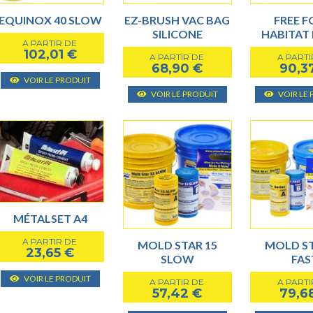
EQUINOX 40 SLOW
EZ-BRUSH VAC BAG
FREE 
SILICONE
HABITAT
A PARTIR DE
102,01
€
A PARTIR DE
A PARTI
68,90
€
90,3
Ce
VOIR LE PRODUIT
Ce
produit
VOIR LE PRODUIT
VOIR LE
produit
a
a
plusieurs
plusieurs
variantes.
variantes.
Les
Les
options
options
peuvent
peuvent
être
MÉTALSET A4
être
choisies
A PARTIR DE
choisies
MOLD STAR 15
MOLD ST
sur
23,65
€
SLOW
FAS
sur
la
Ce
la
VOIR LE PRODUIT
page
A PARTIR DE
A PARTI
produit
57,42
€
79,6
page
du
a
Ce
du