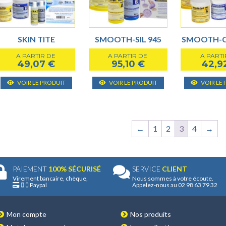
être
peuvent
choisies
être
sur
choisies
SKIN TITE
SMOOTH-SIL 945
SMOOTH-C
la
sur
page
A PARTIR DE
A PARTIR DE
A PARTI
la
49,07
€
95,10
€
42,9
du
page
Ce
Ce
produit
VOIR LE PRODUIT
VOIR LE PRODUIT
VOIR LE
du
produit
produit
produit
a
a
plusieurs
plusieurs
variantes.
variantes.
←
1
2
3
4
→
Les
Les
options
options
peuvent
peuvent
PAIEMENT
100% SÉCURISÉ
SERVICE
CLIENT
être
être
Virement bancaire, chèque,
Nous sommes à votre écoute.
Paypal
Appelez-nous au 02 98 63 79 32
choisies
choisies
sur
sur
Mon compte
Nos produits
la
la